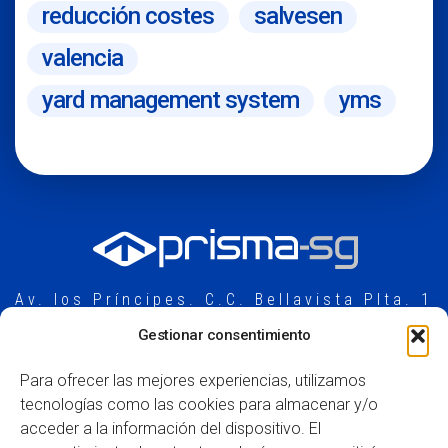
reducción costes
salvesen
valencia
yard management system
yms
Av. los Príncipes. C.C. Bellavista Plta. 1
21110 Aljaraque, Huelva (España)
Gestionar consentimiento
+34 959 52 15 00
contacto@prismasg.com
Para ofrecer las mejores experiencias, utilizamos
tecnologías como las cookies para almacenar y/o
acceder a la información del dispositivo. El