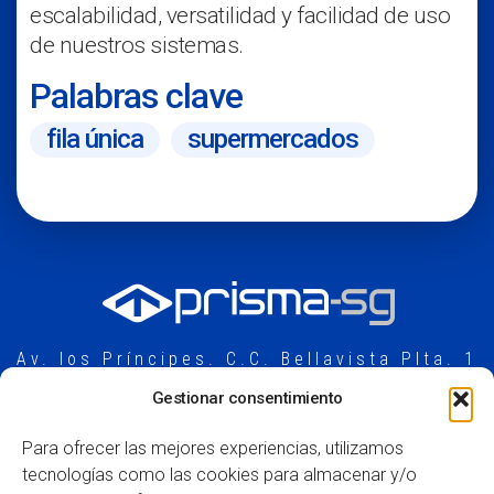
escalabilidad, versatilidad y facilidad de uso
de nuestros sistemas.
Palabras clave
fila única
supermercados
Av. los Príncipes. C.C. Bellavista Plta. 1
21110 Aljaraque, Huelva (España)
Gestionar consentimiento
+34 959 52 15 00
contacto@prismasg.com
Para ofrecer las mejores experiencias, utilizamos
tecnologías como las cookies para almacenar y/o